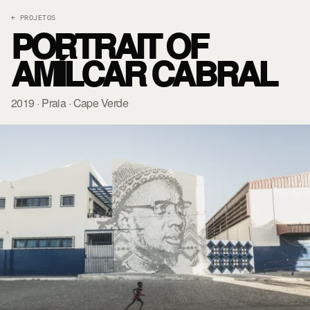
← PROJETOS
PORTRAIT OF
AMÍLCAR CABRAL
2019 · Praia · Cape Verde