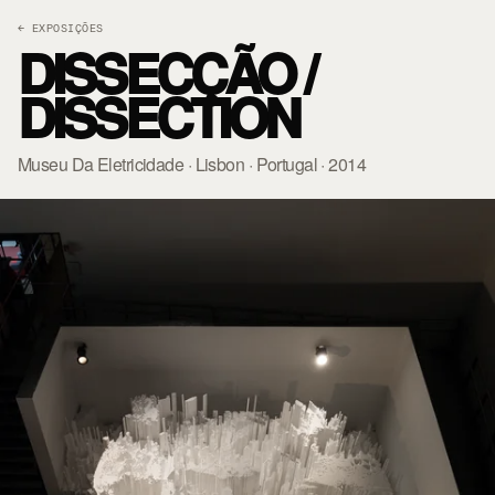
← EXPOSIÇÕES
DISSECÇÃO /
DISSECTION
Museu Da Eletricidade · Lisbon · Portugal · 2014