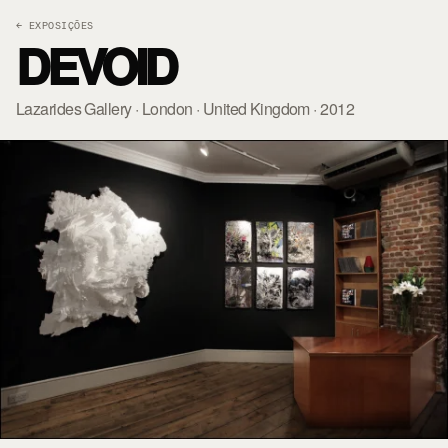
← EXPOSIÇÕES
DEVOID
Lazarides Gallery · London · United Kingdom · 2012